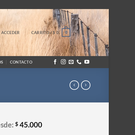
0
ACCEDER
CARRITO /
$
0
OS
CONTACTO
sde:
45.000
$