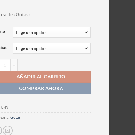
a serie «Gotas»
rte
años
grafia cantidad
AÑADIR AL CARRITO
COMPRAR AHORA
:
N/D
goría:
Gotas