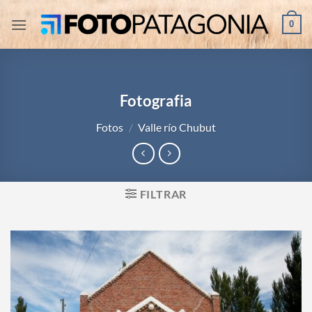
Saltar
0
al
contenido
Fotografia
Fotos
/
Valle río Chubut
FILTRAR