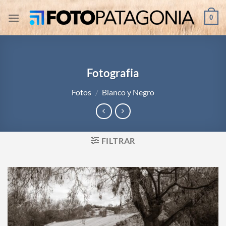
Saltar
0
al
contenido
Fotografia
Fotos
/
Blanco y Negro
FILTRAR