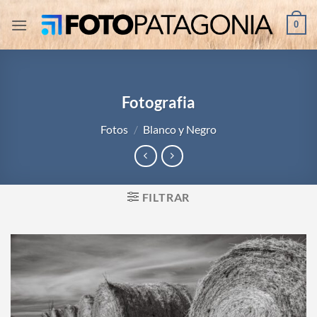
Saltar
0
al
contenido
Fotografia
Fotos
/
Blanco y Negro
FILTRAR