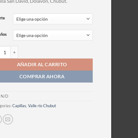
lla San David, Dolavon, Chubut.
rte
años
grafia cantidad
AÑADIR AL CARRITO
COMPRAR AHORA
:
N/D
gorías:
Capillas
,
Valle río Chubut