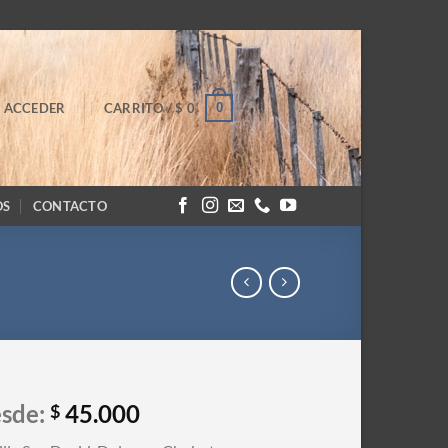
0
ACCEDER
CARRITO /
$
0
OS
CONTACTO
sde:
45.000
$