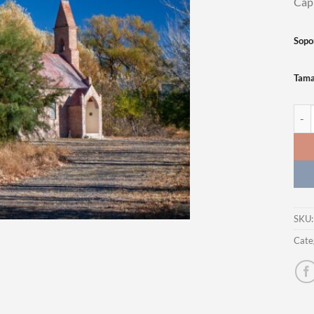
Capi
Sopo
Tam
Foto
SKU
Cate