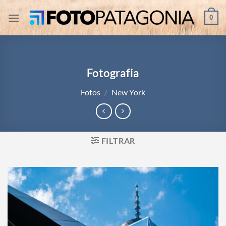
Saltar
0
al
contenido
Fotografia
Fotos
/
New York
FILTRAR