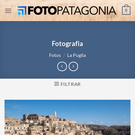
Saltar
0
al
contenido
Fotografia
Fotos
/
La Puglia
FILTRAR