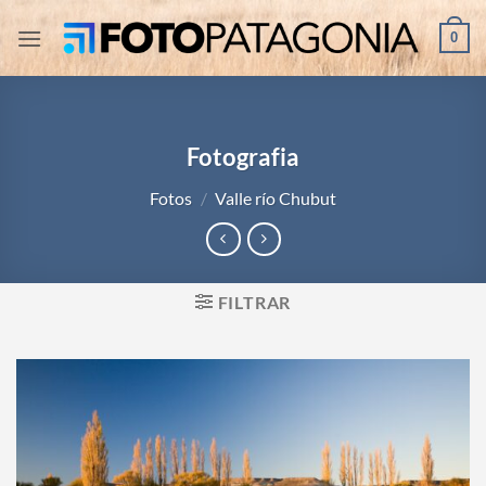
Saltar
0
al
contenido
Fotografia
Fotos
/
Valle río Chubut
FILTRAR