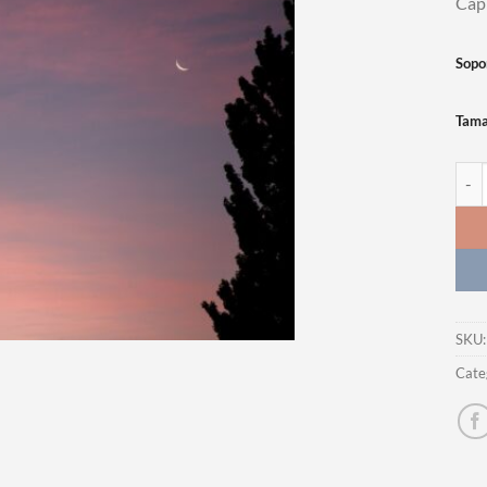
Capi
Sopo
Tam
Foto
SKU
Cate