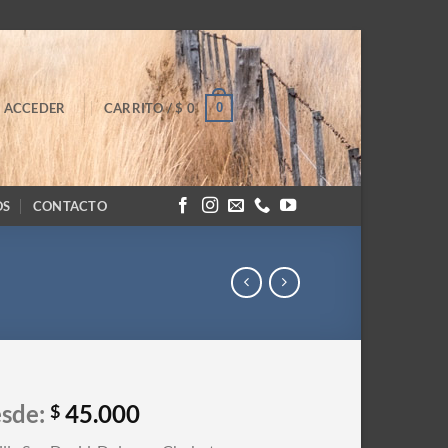
0
ACCEDER
CARRITO /
$
0
OS
CONTACTO
sde:
45.000
$