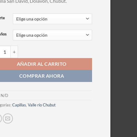
lla San David, Dolavon, Chubut.
rte
años
grafia cantidad
AÑADIR AL CARRITO
COMPRAR AHORA
:
N/D
gorías:
Capillas
,
Valle río Chubut