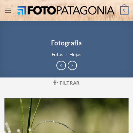
Saltar
0
al
contenido
Fotografia
Fotos
/
Hojas
FILTRAR