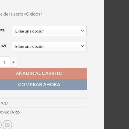
e de la serie «Oxidos»
rte
años
grafia cantidad
AÑADIR AL CARRITO
COMPRAR AHORA
:
N/D
goría:
Oxido