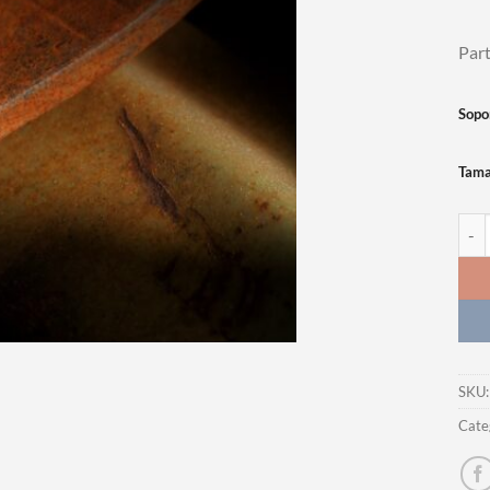
Part
Sopo
Tam
Foto
SKU
Cate