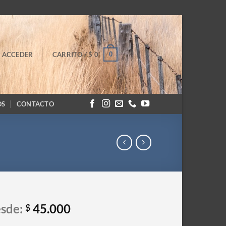
0
ACCEDER
CARRITO /
$
0
OS
CONTACTO
sde:
45.000
$