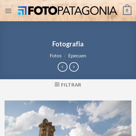
Saltar
0
al
contenido
Fotografia
Fotos
/
Epecuen
FILTRAR