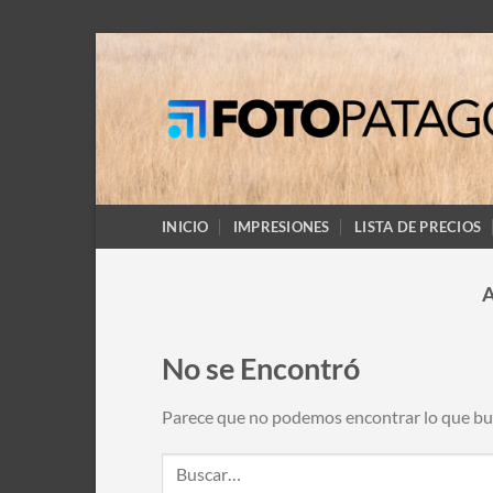
Saltar
al
contenido
INICIO
IMPRESIONES
LISTA DE PRECIOS
No se Encontró
Parece que no podemos encontrar lo que bus