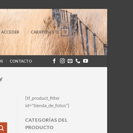
0
ACCEDER
CARRITO /
$
0
OS
CONTACTO
Y
[tf_product_filter
id="tienda_de_fotos"]
CATEGORÍAS DEL
PRODUCTO